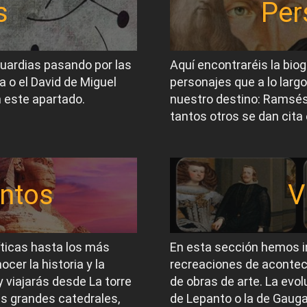
s
Per
guardias pasando por las
Aquí encontraréis la biog
a o el David de Miguel
personajes que a lo largo
 este apartado.
nuestro destino: Ramsés I
tantos otros se dan cita 
ntos
V
íticas hasta los más
En esta sección hemos i
er la historia y la
recreaciones de acontec
 viajarás desde La torre
de obras de arte. La evol
las grandes catedrales,
de Lepanto o la de Gauga