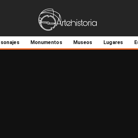
ncipal
rsonajes
Monumentos
Museos
Lugares
E