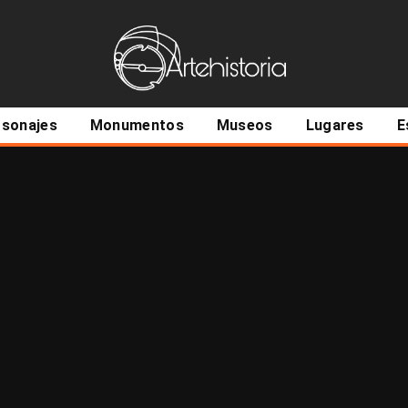
ncipal
rsonajes
Monumentos
Museos
Lugares
E