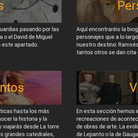
s
Per
guardias pasando por las
Aquí encontraréis la biog
a o el David de Miguel
personajes que a lo largo
 este apartado.
nuestro destino: Ramsés I
tantos otros se dan cita 
ntos
V
íticas hasta los más
En esta sección hemos i
er la historia y la
recreaciones de acontec
 viajarás desde La torre
de obras de arte. La evol
las grandes catedrales,
de Lepanto o la de Gauga