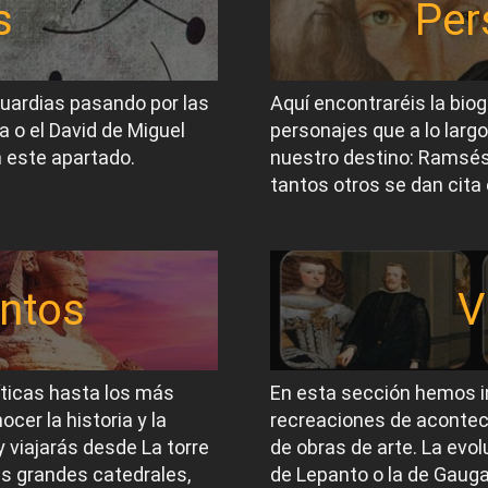
s
Per
guardias pasando por las
Aquí encontraréis la biog
a o el David de Miguel
personajes que a lo largo
 este apartado.
nuestro destino: Ramsés I
tantos otros se dan cita 
ntos
V
íticas hasta los más
En esta sección hemos i
er la historia y la
recreaciones de acontec
 viajarás desde La torre
de obras de arte. La evol
las grandes catedrales,
de Lepanto o la de Gauga