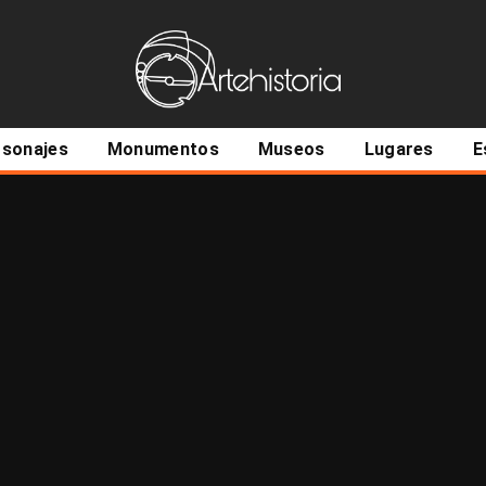
ncipal
rsonajes
Monumentos
Museos
Lugares
E