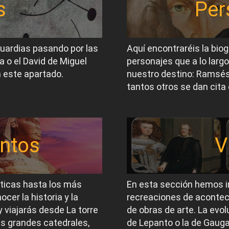
s
Per
guardias pasando por las
Aquí encontraréis la biog
a o el David de Miguel
personajes que a lo largo
 este apartado.
nuestro destino: Ramsés I
tantos otros se dan cita 
ntos
V
íticas hasta los más
En esta sección hemos i
er la historia y la
recreaciones de acontec
 viajarás desde La torre
de obras de arte. La evol
las grandes catedrales,
de Lepanto o la de Gauga